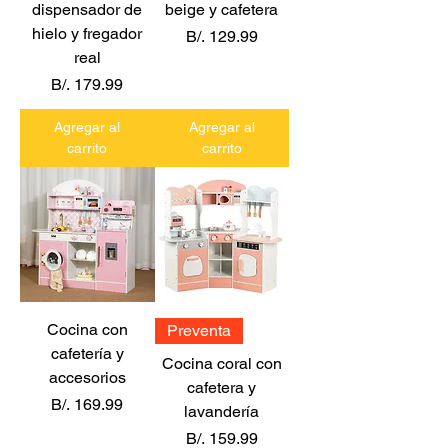
dispensador de
beige y cafetera
hielo y fregador
Precio
B/. 129.99
real
Precio
B/. 179.99
Agregar al
Agregar al
carrito
carrito
Cocina con
Preventa
cafetería y
Cocina coral con
accesorios
cafetera y
Precio
B/. 169.99
lavandería
Precio
B/. 159.99