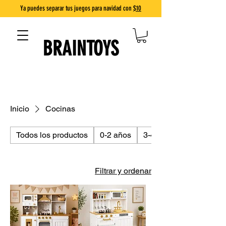
Ya puedes separar tus juegos para navidad con
$10
BRAINTOYS
DIVERSIÓN QUE ENSEÑA
Inicio
Cocinas
Todos los productos
0-2 años
3-4 años
Filtrar y ordenar