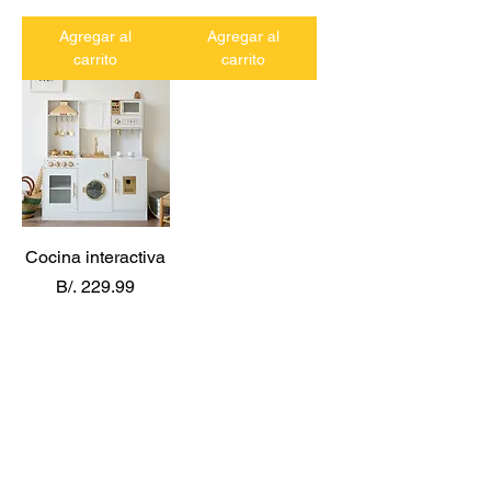
Agregar al
Agregar al
carrito
carrito
Cocina interactiva
Precio
B/. 229.99
Agregar al
carrito
CONTACTO