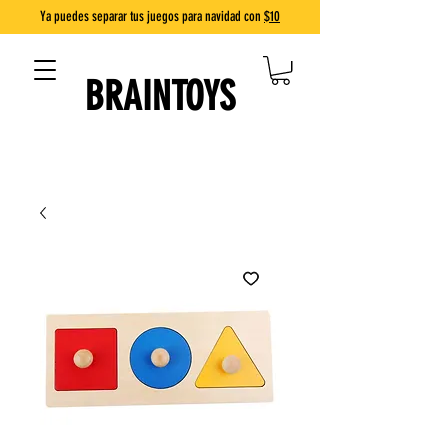
Ya puedes separar tus juegos para navidad con
$10
BRAINTOYS
DIVERSIÓN QUE ENSEÑA