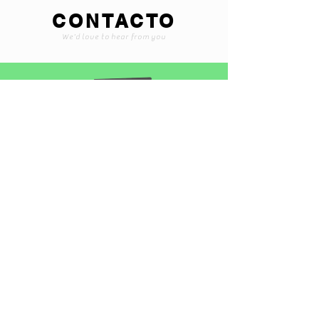
CONTACTO
We'd love to hear from you
Braintoyss@gmail.com
+507 6565-1375
Encuentranos en instagram