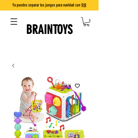
Ya puedes separar tus juegos para navidad con
$10
BRAINTOYS
DIVERSIÓN QUE ENSEÑA