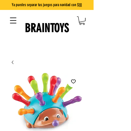
Ya puedes separar tus juegos para navidad con
$10
BRAINTOYS
DIVERSIÓN QUE ENSEÑA