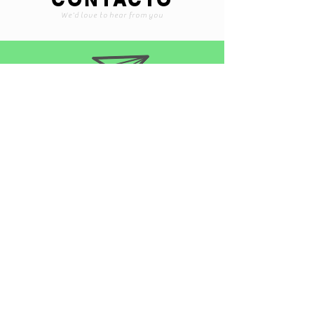
We'd love to hear from you
Braintoyss@gmail.com
+507 6565-1375
Encuentranos en instagram
@braintoyss