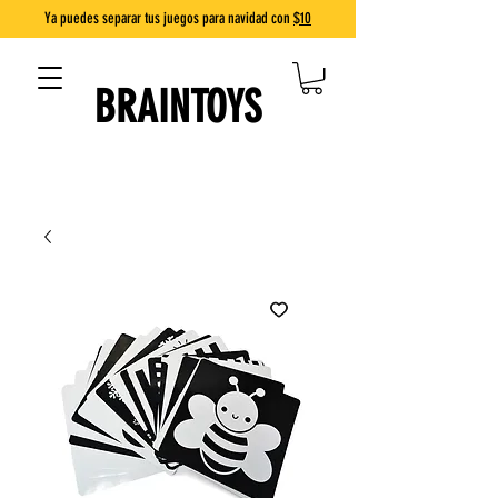
Ya puedes separar tus juegos para navidad con
$10
BRAINTOYS
DIVERSIÓN QUE ENSEÑA