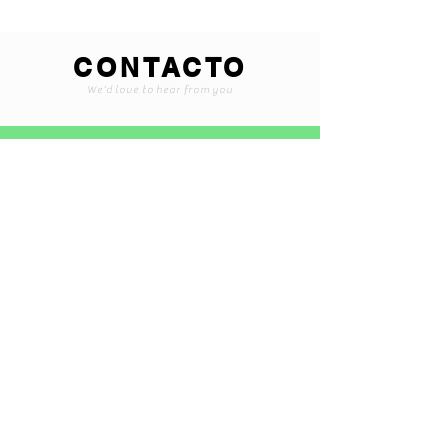
CONTACTO
We'd love to hear from you
Braintoyss@gmail.com
+507 6565-1375