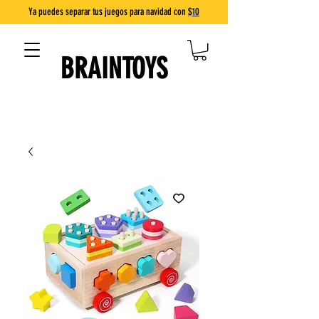
Ya puedes separar tus juegos para navidad con
$10
BRAINTOYS
DIVERSIÓN QUE ENSEÑA