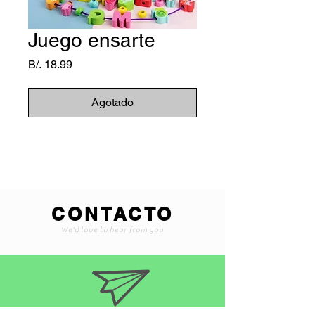
Juego ensarte
Precio
B/. 18.99
Agotado
CONTACTO
We'd love to hear from you