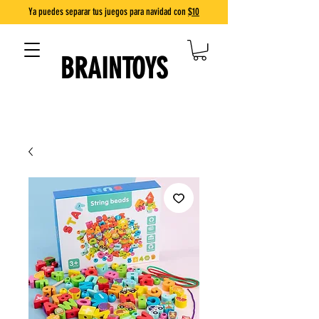
Ya puedes separar tus juegos para navidad con
$10
BRAINTOYS
DIVERSIÓN QUE ENSEÑA