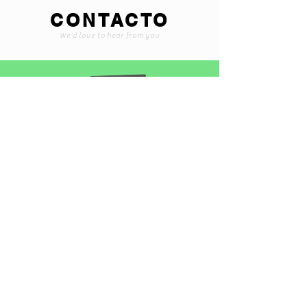
CONTACTO
We'd love to hear from you
Braintoyss@gmail.com
+507 6565-1375
Encuentranos en instagram