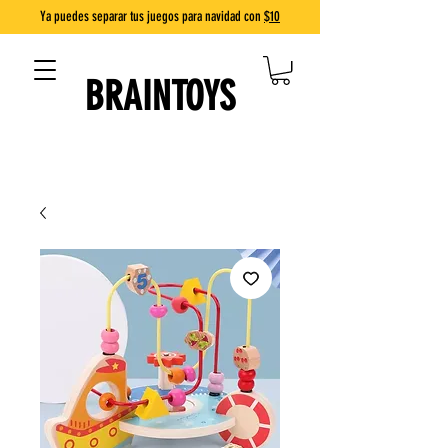
Ya puedes separar tus juegos para navidad con
$10
BRAINTOYS
DIVERSIÓN QUE ENSEÑA