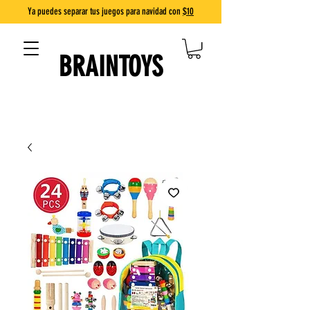
Ya puedes separar tus juegos para navidad con
$10
BRAINTOYS
DIVERSIÓN QUE ENSEÑA