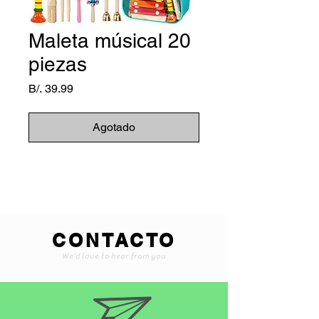
Maleta músical 20
piezas
Precio
B/. 39.99
Agotado
CONTACTO
We'd love to hear from you