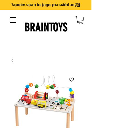
Ya puedes separar tus juegos para navidad con
$10
BRAINTOYS
DIVERSIÓN QUE ENSEÑA