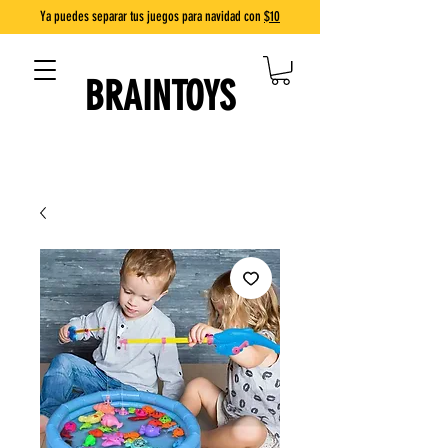
Ya puedes separar tus juegos para navidad con
$10
BRAINTOYS
DIVERSIÓN QUE ENSEÑA