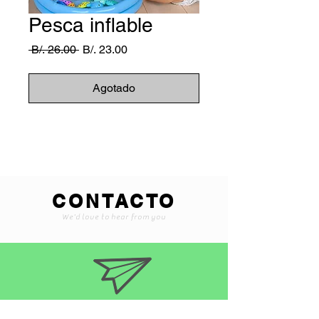
Pesca inflable
Precio
Precio
 B/. 26.00 
B/. 23.00
de
oferta
Agotado
CONTACTO
We'd love to hear from you
Braintoyss@gmail.com