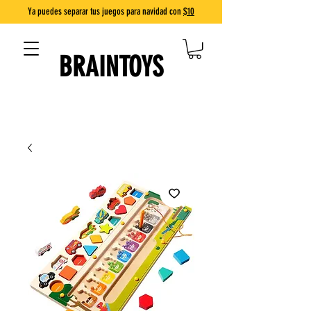
Ya puedes separar tus juegos para navidad con
$10
BRAINTOYS
DIVERSIÓN QUE ENSEÑA