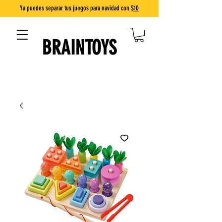
Ya puedes separar tus juegos para navidad con
$10
BRAINTOYS
DIVERSIÓN QUE ENSEÑA