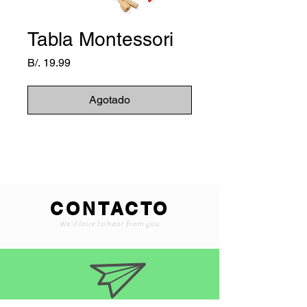
Tabla Montessori
Precio
B/. 19.99
Agotado
CONTACTO
We'd love to hear from you