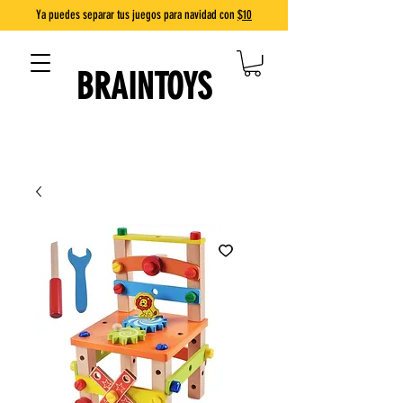
Ya puedes separar tus juegos para navidad con
$10
BRAINTOYS
DIVERSIÓN QUE ENSEÑA