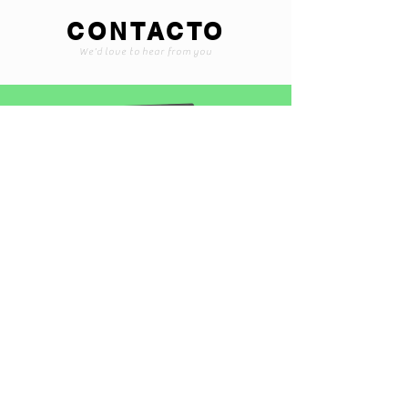
CONTACTO
We'd love to hear from you
Braintoyss@gmail.com
+507 6565-1375